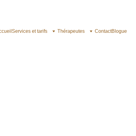
ccueil
Services et tarifs
Thérapeutes
Contact
Blogue
2 min temps de lecture